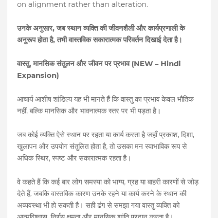
on alignment rather than alteration.
,
उनके
अनुसार
जब
स्थान
व्यक्ति
की
जीवनशैली
और
कार्यप्रणाली
के
,
अनुरूप
होता
है
तभी
वास्तविक
सकारात्मक
परिवर्तन
दिखाई
देता
है।
,
(NEW – Hindi
वास्तु
मानसिक
संतुलन
और
जीवन
पर
प्रभाव
Expansion)
आचार्य
आशीष
शांडिल्य
यह
भी
मानते
हैं
कि
वास्तु
का
प्रभाव
केवल
भौतिक
,
नहीं
बल्कि
मानसिक
और
भावनात्मक
स्तर
पर
भी
पड़ता
है।
,
,
जब
कोई
व्यक्ति
ऐसे
स्थान
पर
रहता
या
कार्य
करता
है
जहाँ
प्रकाश
दिशा
,
खुलापन
और
उपयोग
संतुलित
होता
है
तो
उसका
मन
स्वाभाविक
रूप
से
,
अधिक
स्थिर
स्पष्ट
और
सकारात्मक
रहता
है।
,
वे
कहते
हैं
कि
कई
बार
लोग
समस्या
को
भाग्य
ग्रह
या
बाहरी
कारणों
से
जोड़
,
देते
हैं
जबकि
वास्तविक
कारण
उनके
रहने
या
कार्य
करने
के
स्थान
की
अव्यवस्था
भी
हो
सकती
है।
सही
ढंग
से
समझा
गया
वास्तु
व्यक्ति
को
,
आत्मविश्वास
निर्णय
क्षमता
और
मानसिक
शांति
प्रदान
करता
है।