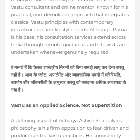
Vastu consultant and online mentor, known for his
practical, non-demolition approach that integrates
classical Vastu principles with contemporary
infrastructure and lifestyle needs. Although Patna
is his base, his consultation services extend across
India through remote guidance, and site visits are
undertaken whenever genuinely required.
वे
मानते
हैं
कि
केवल
शास्त्रीय
नियमों
को
बिना
समझे
लागू
कर
देना
वास्तु
,
,
नहीं
है।
आज
के
फ्लैट
अपार्टमेंट
और
व्यावसायिक
भवनों
में
परिस्थिति
उपयोग
और
जीवनशैली
के
अनुसार
वास्तु
को
समझना
अधिक
आवश्यक
हो
गया
है।
Vastu as an Applied Science, Not Superstition
A defining aspect of Acharya Ashish Shandilya’s
philosophy is his firm opposition to fear-driven and
product-centric Vastu practices. He consistently