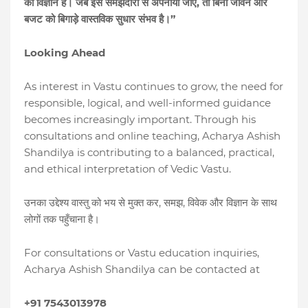
,
का
विज्ञान
है।
जब
इसे
समझदारी
से
अपनाया
जाए
तो
बिना
जीवन
और
”
बजट
को
बिगाड़े
वास्तविक
सुधार
संभव
है।
Looking Ahead
As interest in Vastu continues to grow, the need for
responsible, logical, and well-informed guidance
becomes increasingly important. Through his
consultations and online teaching, Acharya Ashish
Shandilya is contributing to a balanced, practical,
and ethical interpretation of Vedic Vastu.
,
,
उनका
उद्देश्य
वास्तु
को
भय
से
मुक्त
कर
समझ
विवेक
और
विज्ञान
के
साथ
लोगों
तक
पहुँचाना
है।
For consultations or Vastu education inquiries,
Acharya Ashish Shandilya can be contacted at
+91 7543013978