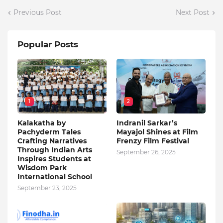
Previous Post
Next Post
Popular Posts
1
2
Kalakatha by
Indranil Sarkar’s
Pachyderm Tales
Mayajol Shines at Film
Crafting Narratives
Frenzy Film Festival
Through Indian Arts
September 26, 2025
Inspires Students at
Wisdom Park
International School
September 23, 2025