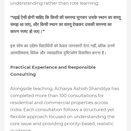
understanding rather than rote learning:
“
पढ़ाई
ऐसी
होनी
चाहिए
कि
किसी
की
समस्या
सुनकर
उसके
स्थान
का
वास्तु
,
समझ
आ
जाए
और
किसी
स्थान
का
वास्तु
देखकर
उसकी
समस्या
का
”
कारण
स्पष्ट
हो
जाए।
,
इस
सोच
का
उद्देश्य
विद्यार्थियों
को
केवल
जानकारी
देना
नहीं
बल्कि
उनमें
,
आत्मविश्वास
विवेक
और
व्यावहारिक
दृष्टिकोण
विकसित
करना
है।
Practical Experience and Responsible
Consulting
Alongside teaching, Acharya Ashish Shandilya has
completed more than 100 consultations for
residential and commercial properties across
India. Each consultation follows a structured yet
flexible approach focused on understanding the
core issue and providing priority-based, realistic
guidance.