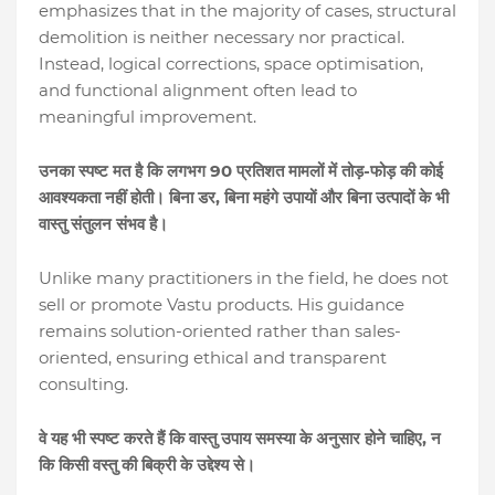
emphasizes that in the majority of cases, structural
demolition is neither necessary nor practical.
Instead, logical corrections, space optimisation,
and functional alignment often lead to
meaningful improvement.
90
-
उनका
स्पष्ट
मत
है
कि
लगभग
प्रतिशत
मामलों
में
तोड़
फोड़
की
कोई
,
आवश्यकता
नहीं
होती।
बिना
डर
बिना
महंगे
उपायों
और
बिना
उत्पादों
के
भी
वास्तु
संतुलन
संभव
है।
Unlike many practitioners in the field, he does not
sell or promote Vastu products. His guidance
remains solution-oriented rather than sales-
oriented, ensuring ethical and transparent
consulting.
,
वे
यह
भी
स्पष्ट
करते
हैं
कि
वास्तु
उपाय
समस्या
के
अनुसार
होने
चाहिए
न
कि
किसी
वस्तु
की
बिक्री
के
उद्देश्य
से।