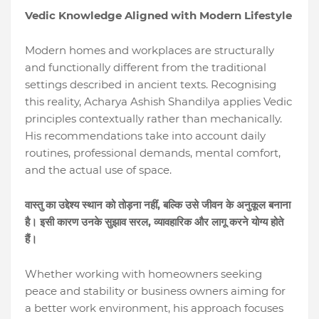
Vedic Knowledge Aligned with Modern Lifestyle
Modern homes and workplaces are structurally
and functionally different from the traditional
settings described in ancient texts. Recognising
this reality, Acharya Ashish Shandilya applies Vedic
principles contextually rather than mechanically.
His recommendations take into account daily
routines, professional demands, mental comfort,
and the actual use of space.
,
वास्तु
का
उद्देश्य
स्थान
को
तोड़ना
नहीं
बल्कि
उसे
जीवन
के
अनुकूल
बनाना
,
है।
इसी
कारण
उनके
सुझाव
सरल
व्यावहारिक
और
लागू
करने
योग्य
होते
हैं।
Whether working with homeowners seeking
peace and stability or business owners aiming for
a better work environment, his approach focuses