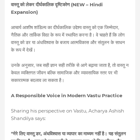
(NEW – Hindi
वास्तु
को
लेकर
दीर्घकालिक
दृष्टिकोण
Expansion)
,
आचार्य
आशीष
शांडिल्य
का
दीर्घकालिक
उद्देश्य
वास्तु
को
एक
जिम्मेदार
नैतिक
और
तार्किक
विद्या
के
रूप
में
स्थापित
करना
है।
वे
चाहते
हैं
कि
लोग
वास्तु
को
डर
या
अंधविश्वास
के
बजाय
आत्मविकास
और
संतुलन
के
साधन
के
रूप
में
देखें।
,
,
उनके
अनुसार
जब
सही
ज्ञान
सही
तरीके
से
आगे
बढ़ाया
जाता
है
तो
वास्तु
न
केवल
व्यक्तिगत
जीवन
बल्कि
सामाजिक
और
व्यावसायिक
स्तर
पर
भी
सकारात्मक
बदलाव
ला
सकता
है।
A Responsible Voice in Modern Vastu Practice
Sharing his perspective on Vastu, Acharya Ashish
Shandilya says:
“
,
मेरे
लिए
वास्तु
डर
अंधविश्वास
या
व्यापार
का
माध्यम
नहीं
है।
यह
संतुलन