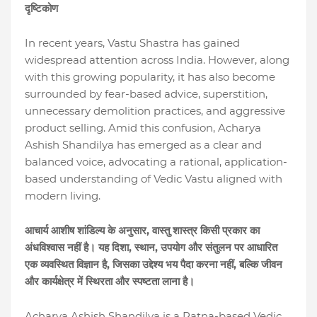
दृष्टिकोण
In recent years, Vastu Shastra has gained
widespread attention across India. However, along
with this growing popularity, it has also become
surrounded by fear-based advice, superstition,
unnecessary demolition practices, and aggressive
product selling. Amid this confusion, Acharya
Ashish Shandilya has emerged as a clear and
balanced voice, advocating a rational, application-
based understanding of Vedic Vastu aligned with
modern living.
,
आचार्य
आशीष
शांडिल्य
के
अनुसार
वास्तु
शास्त्र
किसी
प्रकार
का
,
,
अंधविश्वास
नहीं
है।
यह
दिशा
स्थान
उपयोग
और
संतुलन
पर
आधारित
,
,
एक
व्यवस्थित
विज्ञान
है
जिसका
उद्देश्य
भय
पैदा
करना
नहीं
बल्कि
जीवन
और
कार्यक्षेत्र
में
स्थिरता
और
स्पष्टता
लाना
है।
Acharya Ashish Shandilya is a Patna-based Vedic