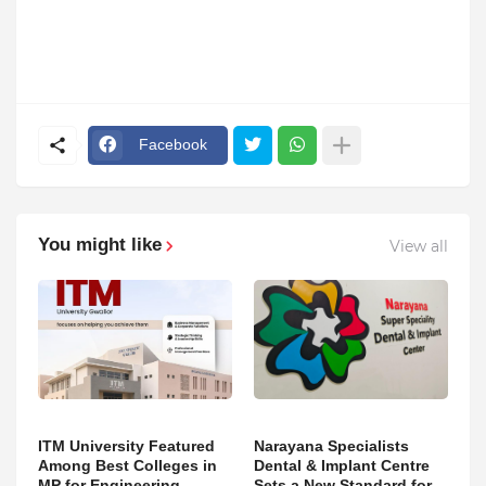
Facebook
You might like
View all
ITM University Featured
Narayana Specialists
Among Best Colleges in
Dental & Implant Centre
MP for Engineering,
Sets a New Standard for