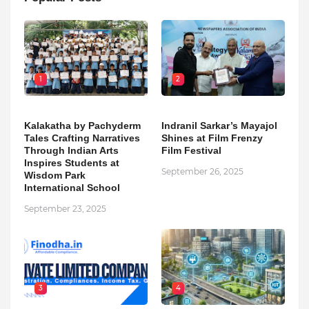
1
2
Kalakatha by Pachyderm
Indranil Sarkar’s Mayajol
Tales Crafting Narratives
Shines at Film Frenzy
Through Indian Arts
Film Festival
Inspires Students at
September 26, 2025
Wisdom Park
International School
September 23, 2025
3
4